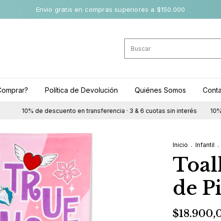
Envio gratis en compras superiores a $150.000
omprar?
Política de Devolución
Quiénes Somos
Cont
10% de descuento en transferencia · 3 & 6 cuotas sin interés
10% de de
Inicio
.
Infantil
.
Toal
de P
$18.900,