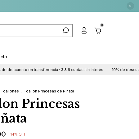
×
0
acto
scuento en transferencia · 3 & 6 cuotas sin interés
10% de descuento en 
Toallones
.
Toallon Princesas de Piñata
lon Princesas
iñata
00
-
14
%
OFF