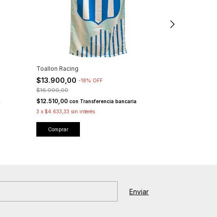
Toallon Racing
Poncho Cenicie
$13.900,00
$15.900,00
-
18
%
OFF
$16.900,00
$14.310,00
con
$12.510,00
a
con
Transferencia bancaria
3
x
$5.300,00
sin 
3
x
$4.633,33
sin interés