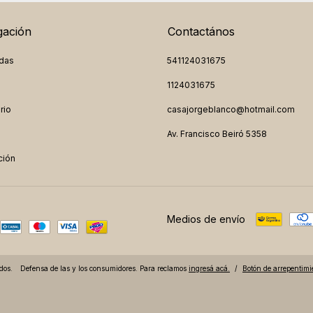
ación
Contactános
das
541124031675
1124031675
rio
casajorgeblanco@hotmail.com
Av. Francisco Beiró 5358
ción
Medios de envío
dos.
Defensa de las y los consumidores. Para reclamos
ingresá acá.
/
Botón de arrepentimi