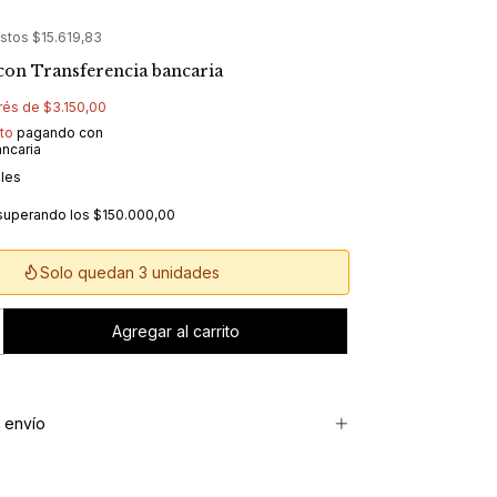
estos
$15.619,83
con
Transferencia bancaria
erés de
$3.150,00
to
pagando con
ancaria
lles
superando los
$150.000,00
Solo quedan 3 unidades
 envío