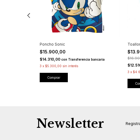
Poncho Sonic
Toallo
$15.900,00
$13.
$16.90
$14.310,00
con
Transferencia bancaria
$12.5
a bancaria
3
x
$5.300,00
sin interés
3
x
$4.6
Newsletter
Registra