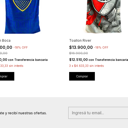
n Boca
Toallon River
900,00
$13.900,00
-
18
%
OFF
-
18
%
OFF
0,00
$16.900,00
10,00
$12.510,00
con
Transferencia bancaria
con
Transferencia bancari
33,33
sin interés
3
x
$4.633,33
sin interés
te y recibí nuestras ofertas.