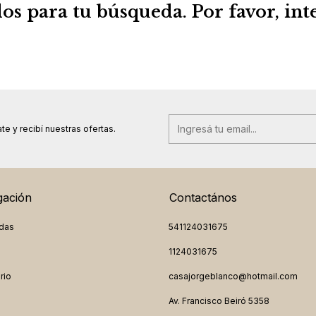
s para tu búsqueda. Por favor, inten
te y recibí nuestras ofertas.
ación
Contactános
das
541124031675
1124031675
rio
casajorgeblanco@hotmail.com
Av. Francisco Beiró 5358