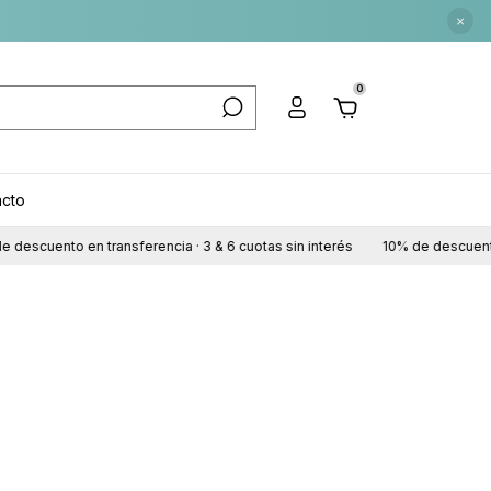
×
0
acto
descuento en transferencia · 3 & 6 cuotas sin interés
10% de descuento e